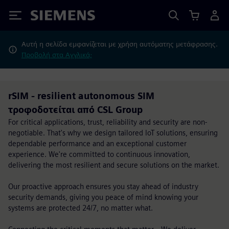
Siemens
Αυτή η σελίδα εμφανίζεται με χρήση αυτόματης μετάφρασης.
Προβολή στα Αγγλικά;
rSIM - resilient autonomous SIM
τροφοδοτείται από CSL Group
For critical applications, trust, reliability and security are non-
negotiable. That's why we design tailored IoT solutions, ensuring
dependable performance and an exceptional customer
experience. We're committed to continuous innovation,
delivering the most resilient and secure solutions on the market.
Our proactive approach ensures you stay ahead of industry
security demands, giving you peace of mind knowing your
systems are protected 24/7, no matter what.