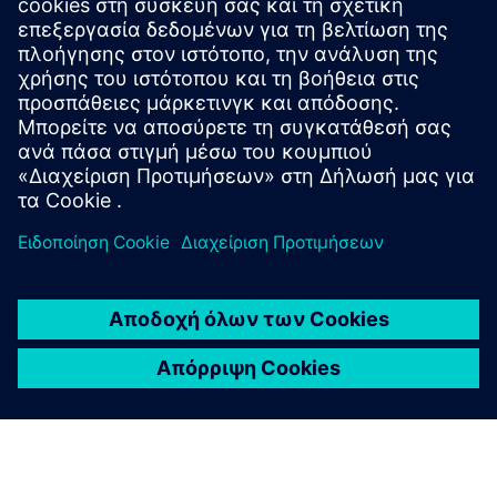
Παρουσιάζουμε το κάθετο καρουσέλ RSim της CSL
Περιπτώσεις χρήσης CSL RSim IoT Κάθετο καρουζέλ
Προαπαιτούμενα
Δυνατότητα 4G
SGP.02