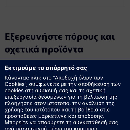
Εξερευνήστε πόρους και
σχετικά προϊόντα
Πρόσθετες πληροφορίες και πόροι
Carousel - Κτίριο και Ασφάλεια, IoT Router
Φυλλάδιο δρομολογητών IoT CSL
Προαπαιτούμενα
Συσκευή IoT
Σήραγγα IPSEC ανάλογα με τον προορισμό, δηλαδή
αίθουσα ελέγχου, σύννεφο κ.λπ.