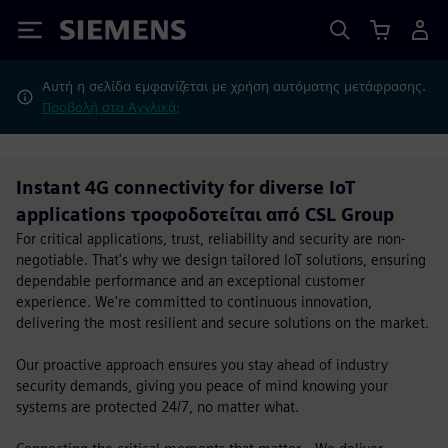
Siemens
Αυτή η σελίδα εμφανίζεται με χρήση αυτόματης μετάφρασης.
Προβολή στα Αγγλικά;
Instant 4G connectivity for diverse IoT
applications τροφοδοτείται από CSL Group
For critical applications, trust, reliability and security are non-
negotiable. That's why we design tailored IoT solutions, ensuring
dependable performance and an exceptional customer
experience. We're committed to continuous innovation,
delivering the most resilient and secure solutions on the market.
Our proactive approach ensures you stay ahead of industry
security demands, giving you peace of mind knowing your
systems are protected 24/7, no matter what.