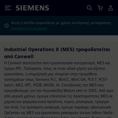
Siemens
Αυτή η σελίδα εμφανίζεται με χρήση αυτόματης μετάφρασης.
Προβολή στα Αγγλικά;
Industrial Operations X (MES) τροφοδοτείται
από Conwell
Η Conwell αποτελείται από εργοστασιακό αυτοματισμό, MES και
τμήμα APC. Πρόσφατα, όπως σε έναν οδικό χάρτη για έξυπνο
εργοστάσιο, η επιχείρησή μας στοχεύει στην προμήθεια
συστημάτων όπως Siemens PLC, WinCC, WinC-OA, PCS-7, PCS7-
batch, MES, APC, RTDB, MVDA, AI. Εστιάζοντας στο MES που
προμηθεύουμε για την Hyundai/Kia Motors από το 2005. Από πριν
από μερικά χρόνια, έχουμε επεκτείνει τις δραστηριότητες MES σε
χημικά και φαρμακευτικά προϊόντα, τομείς μπαταριών, τρόφιμα
και ποτά. Για πρόσφατη αναφορά, έχουμε παράσχει ηλεκτρονικά
OpCenter ως MES για εργοστάσιο μπαταριών ιόντων λιθίου Stella-