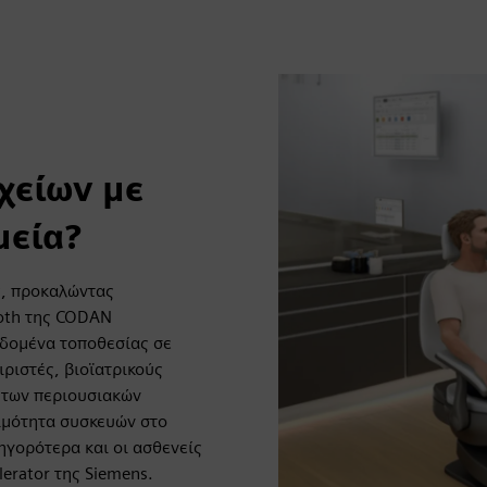
χείων με
μεία?
ς, προκαλώντας
ooth της CODAN
εδομένα τοποθεσίας σε
ιριστές, βιοϊατρικούς
η των περιουσιακών
ιμότητα συσκευών στο
ηγορότερα και οι ασθενείς
erator της Siemens.