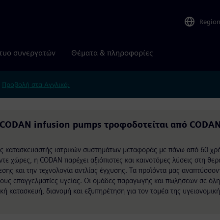
Regio
τυο συνεργατών
Θέματα & πληροφορίες
.
Προβολή στα Αγγλικά;
or CODAN infusion pumps τροφοδοτείται από CODA
ς κατασκευαστής ιατρικών συστημάτων μεταφοράς με πάνω από 60 χρ
έντε χώρες, η CODAN παρέχει αξιόπιστες και καινοτόμες λύσεις στη θερ
σης και την τεχνολογία αντλίας έγχυσης. Τα προϊόντα μας αναπτύσσον
ε τους επαγγελματίες υγείας. Οι ομάδες παραγωγής και πωλήσεων σε όλη
ή κατασκευή, διανομή και εξυπηρέτηση για τον τομέα της υγειονομικ