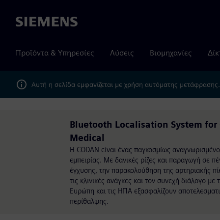
Siemens
Προϊόντα & Υπηρεσίες
Λύσεις
Βιομηχανίες
Δίκ
Αυτή η σελίδα εμφανίζεται με χρήση αυτόματης μετάφρασης
Bluetooth Localisation System f
Medical
Η CODAN είναι ένας παγκοσμίως αναγνωρισμένο
εμπειρίας. Με δανικές ρίζες και παραγωγή σε π
έγχυσης, την παρακολούθηση της αρτηριακής πίε
τις κλινικές ανάγκες και τον συνεχή διάλογο μ
Ευρώπη και τις ΗΠΑ εξασφαλίζουν αποτελεσματικ
περίθαλψης.