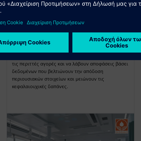
Βελτιστοποίηση της χρήσης
του εξοπλισμού
Αποκτήστε πρόσβαση σε δεδομένα συνεχούς
χρήσης για να κατανοήσετε πώς και πού
αναπτύσσονται οι αντλίες. Τα νοσοκομεία μπορούν
να αποτρέψουν τα αδρανή αποθέματα, να μειώσουν
τις περιττές αγορές και να λάβουν αποφάσεις βάσει
δεδομένων που βελτιώνουν την απόδοση
περιουσιακών στοιχείων και μειώνουν τις
κεφαλαιουχικές δαπάνες.