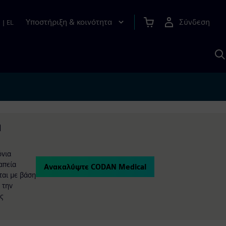
Υποστήριξη & κοινότητα
Σύνδεση
n
|
EL
Α
μ
S
N
όνια
απεία
Ανακαλύψτε CODAN Medical
ται με βάση
 την
ής