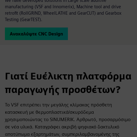
We have developed solutions in Large scale additive
manufacturing (VSF and Innomerix), Machine tool and drive
retrofit (RollGRIND, WheelLATHE and GearCUT) and Gearbox
Testing (GearTEST).
Ανακαλύψτε CNC Design
Γιατί Ευέλικτη πλατφόρμα
παραγωγής προσθέτων?
Το VSF επιτρέπει την μεγάλης κλίμακας πρόσθετη
κατασκευή με θερμοπλαστικά/σκυρόδεμα
χρησιμοποιώντας το SINUMERIK. Αρθρωτό, προσαρμόσιμο
σε νέα υλικά. Καταγράφει ακριβή ψηφιακό δακτυλικό
αποτύπωμα εξαρτημάτων, συμπεριλαμβανομένης της