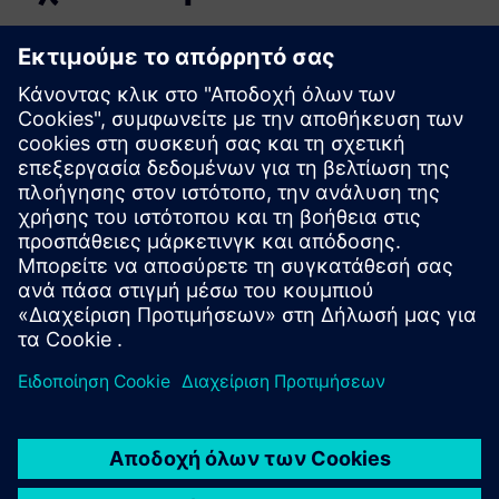
Πρόσθετες πληροφορίες και πόροι
Ακαδημία CLEVR | Επισκόπηση
Ακαδημία CLEVR | Σύντομο μάθημα PLM
Ακαδημία CLEVR | Ανάλυση πεπερασμένων στοιχείων NX
CLEVR Acedemy | Ανάλυση πεπερασμένων στοιχείων
στερεών άκρων
Προαπαιτούμενα