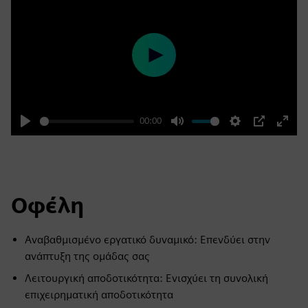
Play
00:00
Play
Mute
Settings
PIP
Enter
fulls
Οφέλη
Αναβαθμισμένο εργατικό δυναμικό: Επενδύει στην
ανάπτυξη της ομάδας σας
Λειτουργική αποδοτικότητα: Ενισχύει τη συνολική
επιχειρηματική αποδοτικότητα