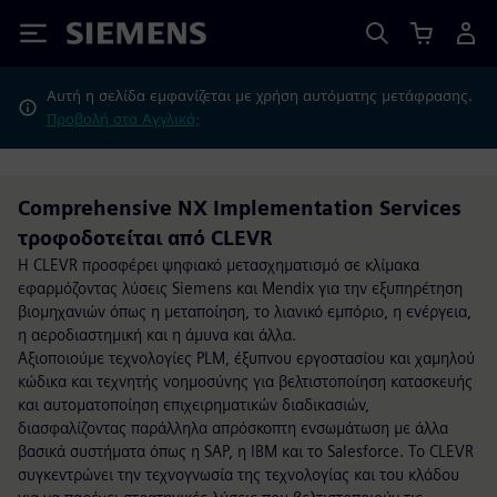
Siemens
Αυτή η σελίδα εμφανίζεται με χρήση αυτόματης μετάφρασης.
Προβολή στα Αγγλικά;
Comprehensive NX Implementation Services
τροφοδοτείται από CLEVR
Η CLEVR προσφέρει ψηφιακό μετασχηματισμό σε κλίμακα
εφαρμόζοντας λύσεις Siemens και Mendix για την εξυπηρέτηση
βιομηχανιών όπως η μεταποίηση, το λιανικό εμπόριο, η ενέργεια,
η αεροδιαστημική και η άμυνα και άλλα.
Αξιοποιούμε τεχνολογίες PLM, έξυπνου εργοστασίου και χαμηλού
κώδικα και τεχνητής νοημοσύνης για βελτιστοποίηση κατασκευής
και αυτοματοποίηση επιχειρηματικών διαδικασιών,
διασφαλίζοντας παράλληλα απρόσκοπτη ενσωμάτωση με άλλα
βασικά συστήματα όπως η SAP, η IBM και το Salesforce. Το CLEVR
συγκεντρώνει την τεχνογνωσία της τεχνολογίας και του κλάδου