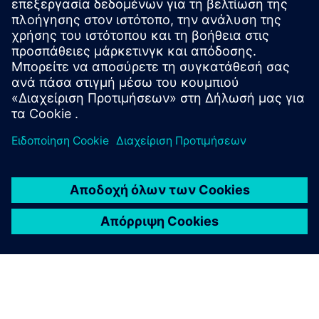
Βίντεο: Πώς το Feadship φέρνει επανάσταση στους
εσωτερικούς χώρους πολυτελείας από ξύλο
Ολιστική σχεδίαση πλοίων
Προαπαιτούμενα