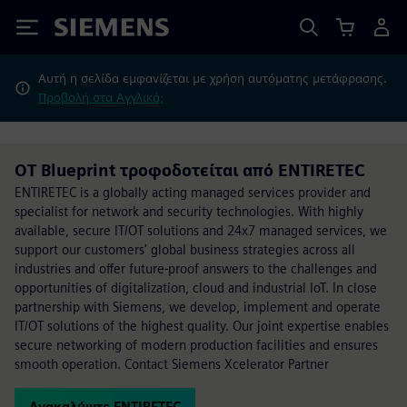
Siemens
Αυτή η σελίδα εμφανίζεται με χρήση αυτόματης μετάφρασης.
Προβολή στα Αγγλικά;
OT Blueprint τροφοδοτείται από ENTIRETEC
ENTIRETEC is a globally acting managed services provider and
specialist for network and security technologies. With highly
available, secure IT/OT solutions and 24x7 managed services, we
support our customers' global business strategies across all
industries and offer future-proof answers to the challenges and
opportunities of digitalization, cloud and industrial IoT. In close
partnership with Siemens, we develop, implement and operate
IT/OT solutions of the highest quality. Our joint expertise enables
secure networking of modern production facilities and ensures
smooth operation. Contact Siemens Xcelerator Partner
Ανακαλύψτε ENTIRETEC