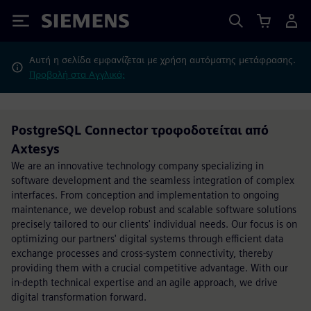
Siemens
Αυτή η σελίδα εμφανίζεται με χρήση αυτόματης μετάφρασης.
Προβολή στα Αγγλικά;
PostgreSQL Connector τροφοδοτείται από
Axtesys
We are an innovative technology company specializing in
software development and the seamless integration of complex
interfaces. From conception and implementation to ongoing
maintenance, we develop robust and scalable software solutions
precisely tailored to our clients' individual needs. Our focus is on
optimizing our partners' digital systems through efficient data
exchange processes and cross-system connectivity, thereby
providing them with a crucial competitive advantage. With our
in-depth technical expertise and an agile approach, we drive
digital transformation forward.