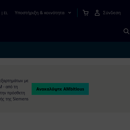
Υποστήριξη & κοινότητα
Σύνδεση
n
|
EL
Α
μ
S
 εξαρτημάτων με
 - από τη
Ανακαλύψτε AMbitious
 την πρόσθετη
τής της Siemens