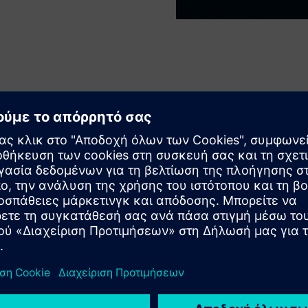
ί να βασίζεται στον Ιστό (WebGL) ή να πραγματοποιηθεί ως
ιδευτούν στο σύστημα με ευελιξία όσον αφορά το χρόνο και
ς