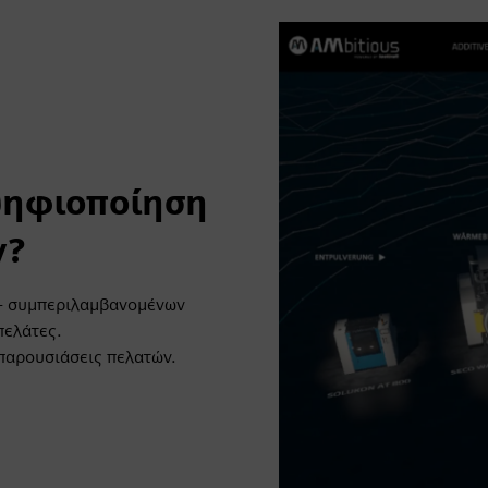
 ψηφιοποίηση
ν?
 - συμπεριλαμβανομένων
πελάτες.
ι παρουσιάσεις πελατών.