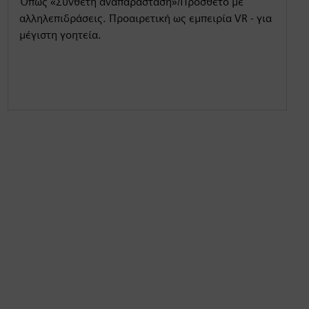
Όπως «Σύνθετη αναπαράσταση»/Πρόσθετο με
αλληλεπιδράσεις. Προαιρετική ως εμπειρία VR - για
μέγιστη γοητεία.