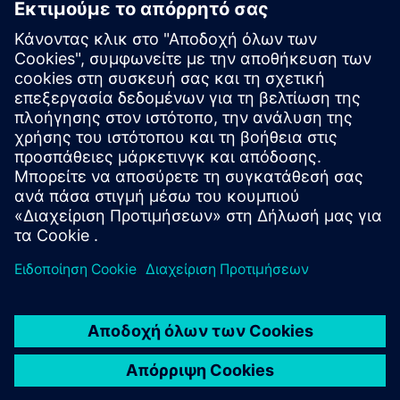
Ασφαλέστερες
λειτουργίες
Το TagSense παρακολουθεί κρίσιμα όρια σε όλα τα PLC και
τα DCS. Ανιχνεύει ακούσιες αλλαγές παραμέτρων, όπως
αυξημένα όρια συναγερμού πίεσης, βοηθώντας τους
χειριστές να αποτρέψουν βλάβες του εξοπλισμού και
εξασφαλίζοντας ασφαλή και αξιόπιστη παραγωγή.