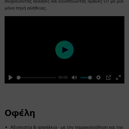
ανιχνεύοντας αλλαγές και ειδοποιώντας ομάδες OT με μία
μόνο πηγή αλήθειας.
Play
00:00
Play
Mute
Settings
PIP
Enter
fulls
Οφέλη
Αξιοπιστία & ασφάλεια - με την παρακολούθηση και την