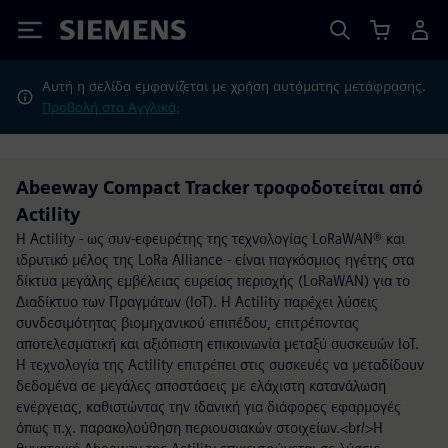
Siemens
Αυτή η σελίδα εμφανίζεται με χρήση αυτόματης μετάφρασης.
Προβολή στα Αγγλικά;
Abeeway Compact Tracker τροφοδοτείται από
Actility
Η Actility - ως συν-εφευρέτης της τεχνολογίας LoRaWAN® και
ιδρυτικό μέλος της LoRa Alliance - είναι παγκόσμιος ηγέτης στα
δίκτυα μεγάλης εμβέλειας ευρείας περιοχής (LoRaWAN) για το
Διαδίκτυο των Πραγμάτων (IoT). Η Actility παρέχει λύσεις
συνδεσιμότητας βιομηχανικού επιπέδου, επιτρέποντας
αποτελεσματική και αξιόπιστη επικοινωνία μεταξύ συσκευών IoT.
Η τεχνολογία της Actility επιτρέπει στις συσκευές να μεταδίδουν
δεδομένα σε μεγάλες αποστάσεις με ελάχιστη κατανάλωση
ενέργειας, καθιστώντας την ιδανική για διάφορες εφαρμογές
όπως π.χ. παρακολούθηση περιουσιακών στοιχείων.<br/>Η