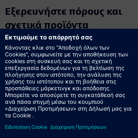
Εξερευνήστε πόρους και
σχετικά προϊόντα
Πρόσθετες πληροφορίες και πόροι
Φύλλο δεδομένων: Abeeway - Συμπαγής παρακολούθηση
Ξεκινώντας με το Abeeway - Ανάπτυξη των ιχνηλατών σας
Δικτυακός τόπος: Abeeway - Συμπαγής παρακολούθηση
Προαπαιτούμενα
Απαιτείται υποδομή Lorawan