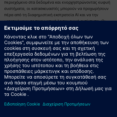
περιεχόμενο στα δεδομένα και ενορχηστρώνοντας ευφυή
συστήματα, οι κατασκευαστές μπορούν να προχωρήσουν
πέρα από τη διαφημιστική εκστρατεία AI και να την
μετατρέψουν σε πραγματικό λειτουργικό αντίκτυπο. Οι
εταιρείες που το καταφέρνουν όχι μόνο θα
βελτιστοποιήσουν την απόδοση αλλά θα δημιουργήσουν
και μια βάση για το επόμενο κύμα βιομηχανικής
καινοτομίας.
Επίσκεψη
Siemens
για να δούμε πώς βοηθάμε τους
κατασκευαστές να φέρουν την τεχνητή νοημοσύνη σε
λειτουργία.
Δημοσιεύθηκε: 20 Μαρτίου 2026