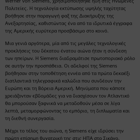
Werner von Siemens, χρησιμοποιήθηκε ήδη στις Ηνωμένες
Πολιτείες. Η τεχνολογία εκτύπωσης υψηλής ταχύτητας
βοήθησε στην παραγωγή φαξ της Διακήρυξης της
Ανεξαρτησίας, καθιστώντας ένα από τα ιδρυτικά έγγραφα
της Αμερικής ευρύτερα προσβάσιμο στο κοινό.
Μια γενιά αργότερα, μία από τις μεγάλες τεχνολογικές
προκλήσεις του δέκατου ένατου αιώνα ήταν η σύνδεση
των ηπείρων. Η Siemens διαδραμάτισε πρωτοποριακό ρόλο
σε αυτήν την προσπάθεια. Οι αδελφοί της Siemens
βοήθησαν στην τοποθέτηση εννέα από τα πρώτα δεκαέξι
διατλαντικά τηλεγραφικά καλώδια που συνδέουν την
Ευρώπη και τη Βόρεια Αμερική. Μηνύματα που κάποτε
χρειάζονταν εβδομάδες για να διασχίσουν τον Ατλαντικό
θα μπορούσαν ξαφνικά να μεταδοθούν μέσα σε λίγα
λεπτά, μεταμορφώνοντας το εμπόριο, τη διπλωματία και
τη διεθνή συνεργασία.
Μέχρι το τέλος του αιώνα, η Siemens είχε ιδρύσει την
πρώτη επίσημη θυγατρική της στις ΗΠΑ στο Σικάγο.