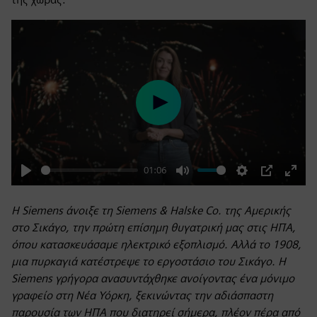
Play
01:06
Play
Mute
Settings
PIP
Enter
fulls
Η Siemens άνοιξε τη Siemens & Halske Co. της Αμερικής
στο Σικάγο, την πρώτη επίσημη θυγατρική μας στις ΗΠΑ,
όπου κατασκευάσαμε ηλεκτρικό εξοπλισμό. Αλλά το 1908,
μια πυρκαγιά κατέστρεψε το εργοστάσιο του Σικάγο. Η
Siemens γρήγορα ανασυντάχθηκε ανοίγοντας ένα μόνιμο
γραφείο στη Νέα Υόρκη, ξεκινώντας την αδιάσπαστη
παρουσία των ΗΠΑ που διατηρεί σήμερα, πλέον πέρα από