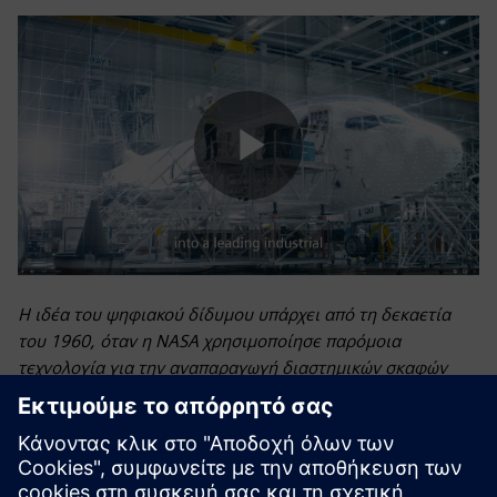
Play
Video
Η ιδέα του ψηφιακού δίδυμου υπάρχει από τη δεκαετία
του 1960, όταν η NASA χρησιμοποίησε παρόμοια
τεχνολογία για την αναπαραγωγή διαστημικών σκαφών
που χρησιμοποιήθηκαν σε αποστολές εξερεύνησης. Ο
όρος «ψηφιακό δίδυμο» εισήχθη τελικά από τον John
Vickers της NASA το 2010. Η Siemens παρουσίασε για
πρώτη φορά την έννοια του ψηφιακού δίδυμου - ένα