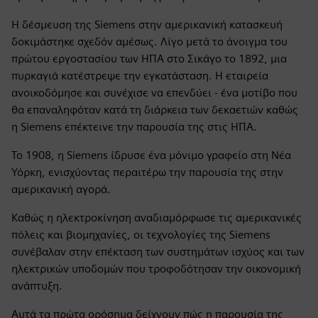
Η δέσμευση της Siemens στην αμερικανική κατασκευή
δοκιμάστηκε σχεδόν αμέσως. Λίγο μετά το άνοιγμα του
πρώτου εργοστασίου των ΗΠΑ στο Σικάγο το 1892, μια
πυρκαγιά κατέστρεψε την εγκατάσταση. Η εταιρεία
ανοικοδόμησε και συνέχισε να επενδύει - ένα μοτίβο που
θα επαναληφόταν κατά τη διάρκεια των δεκαετιών καθώς
η Siemens επέκτεινε την παρουσία της στις ΗΠΑ.
Το 1908, η Siemens ίδρυσε ένα μόνιμο γραφείο στη Νέα
Υόρκη, ενισχύοντας περαιτέρω την παρουσία της στην
αμερικανική αγορά.
Καθώς η ηλεκτροκίνηση αναδιαμόρφωσε τις αμερικανικές
πόλεις και βιομηχανίες, οι τεχνολογίες της Siemens
συνέβαλαν στην επέκταση των συστημάτων ισχύος και των
ηλεκτρικών υποδομών που τροφοδότησαν την οικονομική
ανάπτυξη.
Αυτά τα πρώτα ορόσημα δείχνουν πώς η παρουσία της