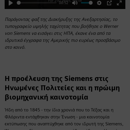
00:52
Play
Mute
Settings
PIP
Enter
fulls
Παράγοντας φαξ της Διακήρυξης της Ανεξαρτησίας, το
τυπογραφείο υψηλής ταχύτητας που βοήθησε ο Werner
von Siemens να εισάγει στις ΗΠΑ, έκανε ένα από τα
ιδρυτικά έγγραφα της Αμερικής πιο ευρέως προσβάσιμο
στο κοινό.
Η προέλευση της Siemens στις
Ηνωμένες Πολιτείες και η πρώιμη
βιομηχανική καινοτομία
Ήδη από το 1845 - την ίδια χρονιά που το Τέξας και η
Φλόριντα εντάχθηκαν στην Ένωση - μια καινοτομία
εκτύπωσης που αναπτύχθηκε από τον ιδρυτή της Siemens,