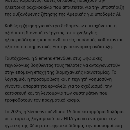
Νότιας Καρολίνας, αυτές οι λύσεις παρέχουν την
ηλεκτρική ραχοκοκαλιά που απαιτείται για την υποστήριξη
της αυξανόμενης ζήτησης της Αμερικής για υποδομές AI.
Καθώς η ζήτηση για κέντρα δεδομένων επιταχύνεται, η
αξιόπιστη διανομή ενέργειας, οι τεχνολογίες
ηλεκτροδότησης και οι ανθεκτικές υποδομές καθίστανται
όλο και πιο σημαντικές για την οικονομική ανάπτυξη.
Ταυτόχρονα, η Siemens επενδύει στις ψηφιακές
τεχνολογίες βοηθώντας τους πελάτες να ανταγωνιστούν
στην επόμενη εποχή της βιομηχανικής καινοτομίας. Το
λογισμικό, η προσομοίωση και η τεχνητή νοημοσύνη
γίνονται απαραίτητα εργαλεία για το σχεδιασμό, την
κατασκευή και τη λειτουργία των συστημάτων που
τροφοδοτούν τον πραγματικό κόσμο.
Το 2025, η Siemens επένδυσε 15 δισεκατομμύρια δολάρια
σε εταιρείες λογισμικού των ΗΠΑ για να ενισχύσει την
ηγετική της θέση στα ψηφιακά δίδυμα, την προσομοίωση