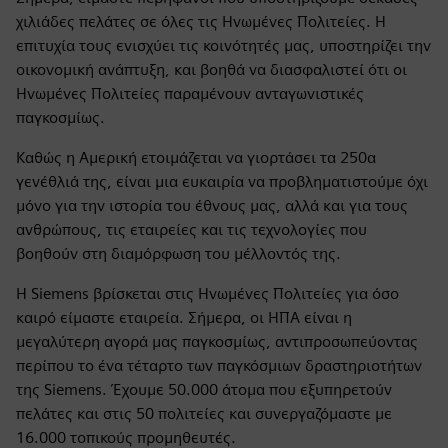
χιλιάδες πελάτες σε όλες τις Ηνωμένες Πολιτείες. Η
επιτυχία τους ενισχύει τις κοινότητές μας, υποστηρίζει την
οικονομική ανάπτυξη, και βοηθά να διασφαλιστεί ότι οι
Ηνωμένες Πολιτείες παραμένουν ανταγωνιστικές
παγκοσμίως.
Καθώς η Αμερική ετοιμάζεται να γιορτάσει τα 250α
γενέθλιά της, είναι μια ευκαιρία να προβληματιστούμε όχι
μόνο για την ιστορία του έθνους μας, αλλά και για τους
ανθρώπους, τις εταιρείες και τις τεχνολογίες που
βοηθούν στη διαμόρφωση του μέλλοντός της.
Η Siemens βρίσκεται στις Ηνωμένες Πολιτείες για όσο
καιρό είμαστε εταιρεία. Σήμερα, οι ΗΠΑ είναι η
μεγαλύτερη αγορά μας παγκοσμίως, αντιπροσωπεύοντας
περίπου το ένα τέταρτο των παγκόσμιων δραστηριοτήτων
της Siemens. Έχουμε 50.000 άτομα που εξυπηρετούν
πελάτες και στις 50 πολιτείες και συνεργαζόμαστε με
16.000 τοπικούς προμηθευτές.