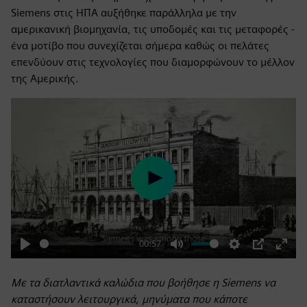
Siemens στις ΗΠΑ αυξήθηκε παράλληλα με την
αμερικανική βιομηχανία, τις υποδομές και τις μεταφορές -
ένα μοτίβο που συνεχίζεται σήμερα καθώς οι πελάτες
επενδύουν στις τεχνολογίες που διαμορφώνουν το μέλλον
της Αμερικής.
Play
00:57
Play
Mute
Settings
PIP
Enter
fulls
Με τα διατλαντικά καλώδια που βοήθησε η Siemens να
καταστήσουν λειτουργικά, μηνύματα που κάποτε