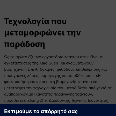
Τεχνολογία που
μεταμορφώνει την
παράδοση
Ως το πρώτο έξυπνο εργοστάσιο τσαγιού στην Κίνα, οι
εγκαταστάσεις της Xiao Guan Tea ενσωματώνουν
βιομηχανική Ε & Α, δοκιμές, μεθόδους επιθεώρησης και
προηγμένες λύσεις παραγωγής και αποθήκευσης. «Η
ψηφιοποίηση επιτρέπει στη βιομηχανία τσαγιού να
μετατρέψει την τεχνογνωσία που μεταδίδεται από γενιά σε
αναπαραγώγιμη ικανότητα παραγωγής τσαγιού»,
προσθέτει ο Zhang Zhe, Διευθυντής Τεχνικής Ικανότητας
& Έργων Digital Industries της Siemens China. «Με αυτό,
το προσωπικό του καταστήματος είναι σε θέση να παράγει