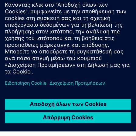
τσάι master class σε κλίμακα.»
«Μετατρέπουμε την παραδοσιακή τέχνη της παρασκευής
τσαγιού σε επιστήμη. Έτσι μπορούμε να ανταποκριθούμε
στις απαιτήσεις των σημερινών καταναλωτικών αγορών
και να εξασφαλίσουμε μια θέση στην παγκόσμια σκηνή»,
λέει ο Du Guoying, ιδρυτής του Xiao Guan Tea. «Το
υπερσύγχρονο εργοστάσιο τσαγιού Xiao Guan μας φέρνει
ένα βήμα πιο κοντά σε αυτόν τον στόχο.»