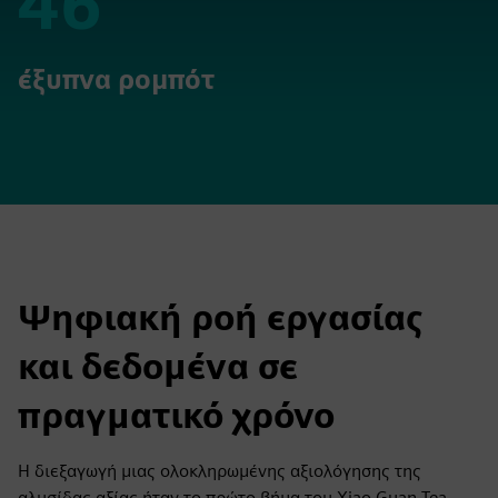
46
46
έξυπνα ρομπότ
Ψηφιακή ροή εργασίας
και δεδομένα σε
πραγματικό χρόνο
Η διεξαγωγή μιας ολοκληρωμένης αξιολόγησης της
αλυσίδας αξίας ήταν το πρώτο βήμα του Xiao Guan Tea