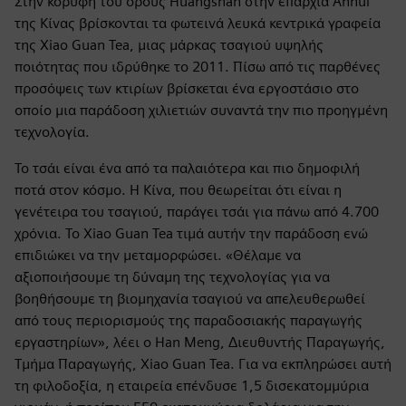
Στην κορυφή του όρους Huangshan στην επαρχία Anhui
της Κίνας βρίσκονται τα φωτεινά λευκά κεντρικά γραφεία
της Xiao Guan Tea, μιας μάρκας τσαγιού υψηλής
ποιότητας που ιδρύθηκε το 2011. Πίσω από τις παρθένες
προσόψεις των κτιρίων βρίσκεται ένα εργοστάσιο στο
οποίο μια παράδοση χιλιετιών συναντά την πιο προηγμένη
τεχνολογία.
Το τσάι είναι ένα από τα παλαιότερα και πιο δημοφιλή
ποτά στον κόσμο. Η Κίνα, που θεωρείται ότι είναι η
γενέτειρα του τσαγιού, παράγει τσάι για πάνω από 4.700
χρόνια. Το Xiao Guan Tea τιμά αυτήν την παράδοση ενώ
επιδιώκει να την μεταμορφώσει. «Θέλαμε να
αξιοποιήσουμε τη δύναμη της τεχνολογίας για να
βοηθήσουμε τη βιομηχανία τσαγιού να απελευθερωθεί
από τους περιορισμούς της παραδοσιακής παραγωγής
εργαστηρίων», λέει ο Han Meng, Διευθυντής Παραγωγής,
Τμήμα Παραγωγής, Xiao Guan Tea. Για να εκπληρώσει αυτή
τη φιλοδοξία, η εταιρεία επένδυσε 1,5 δισεκατομμύρια