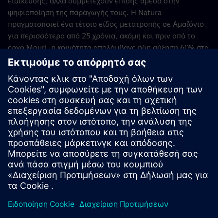
ειδίκευσης, αλλά συμμετέχουν επίσης άμεσα στην
ψηφιοποίηση της παραγωγής τους. Η Natura
πραγματοποιεί ένα τέτοιο είδος μετατροπής σε Αμαζόνιο
για περισσότερα από 25 χρόνια, ακόμη και πριν από το
έργο Mouri, η κοινότητα απολάμβανε ήδη αύξηση 60% στα
ετήσια ακαθάριστα έσοδά της και αύξηση 25% των
ευκαιριών απασχόλησης χάρη στη συμμετοχή στην
παραγωγή αιθέριων ελαίων.
Τώρα που το έργο Moiru έχει περάσει επιτυχώς από μια
απόδειξη της ιδέας, τα επόμενα βήματα περιλαμβάνουν
την εξερεύνηση νέων εφαρμογών, όπως η βελτιστοποίηση
βάσει AI. Επιπλέον, η προσέγγιση χρησιμεύει ως σχέδιο
για άλλες αγροβιομηχανίες.
Απρίλιος 2026