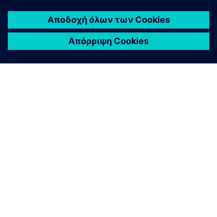
Tech4Αμαζονία
Πρόγραμμα Μοίρου