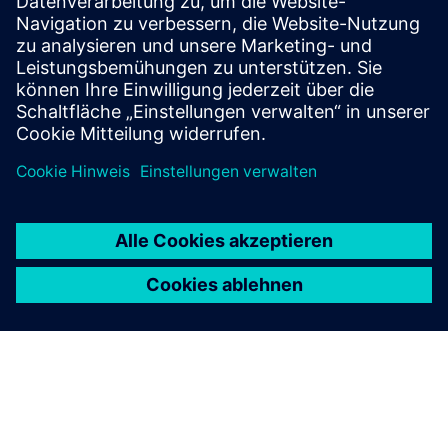
Ressourcen
VS126 Datenblatt
VS126 Benutzerhandbuch
Milesight IoT-Unternehmensprofil 2025