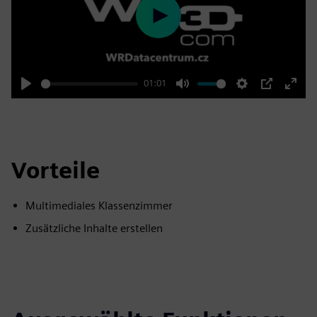
Play
01:01
Play
Mute
Settings
PIP
Enter
fulls
Vorteile
Multimediales Klassenzimmer
Zusätzliche Inhalte erstellen