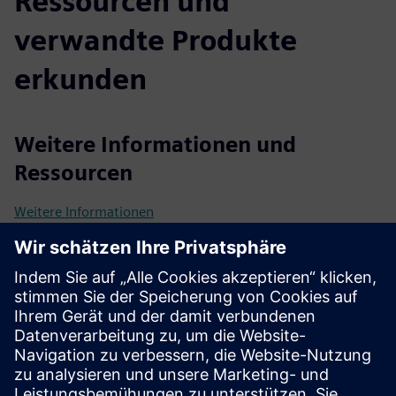
Ressourcen und
verwandte Produkte
erkunden
Weitere Informationen und
Ressourcen
Weitere Informationen
Voraussetzungen
Energierechnungen
Gewichtung der Ziele
Fotos von Heizgeräten, Hauptschalttafel
Ladungskennzeichnung für jeden Leistungsschalter
Einzeiliges Diagramm (SLD) der elektrischen Verteilung
(falls zutreffend oder verfügbar)