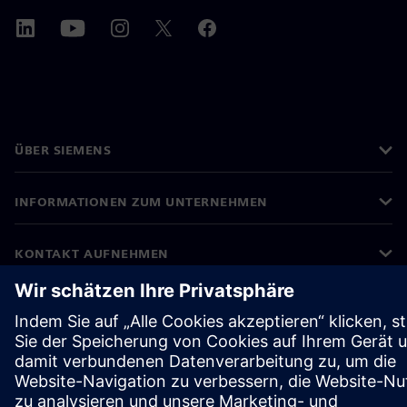
ÜBER SIEMENS
INFORMATIONEN ZUM UNTERNEHMEN
KONTAKT AUFNEHMEN
KARRIEREN
©
Siemens
2026