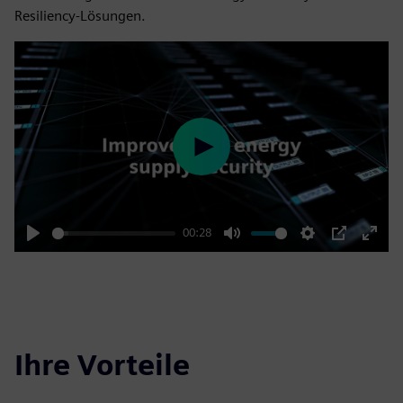
Resiliency-Lösungen.
Play
00:28
Play
Mute
Settings
PIP
Enter
fulls
Ihre Vorteile