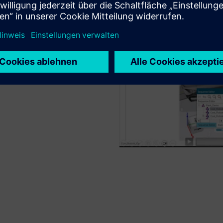
ng mit Werkzeugen für
en, Versiegeln, Polieren,
, optimieren Sie Platzierung,
hte und Werkzeugwege.
it automatisierter
ternen Achse und Analyse der