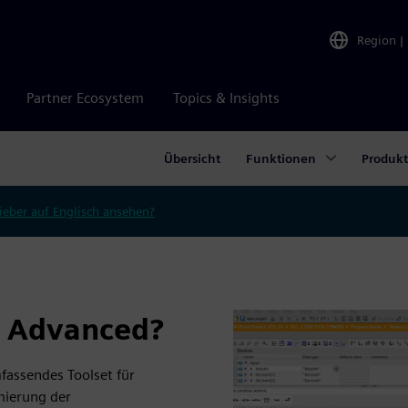
Region
|
Partner Ecosystem
Topics & Insights
Übersicht
Funktionen
Produk
ieber auf Englisch ansehen?
X Advanced?
fassendes Toolset für
mierung der