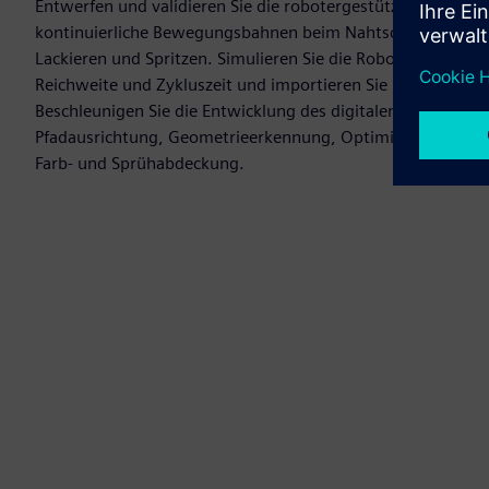
Entwerfen und validieren Sie die robotergestützte Fertigu
kontinuierliche Bewegungsbahnen beim Nahtschweißen, Kleb
Lackieren und Spritzen. Simulieren Sie die Roboterbewegung
Reichweite und Zykluszeit und importieren Sie Schweißnä
Beschleunigen Sie die Entwicklung des digitalen Zwillings m
Pfadausrichtung, Geometrieerkennung, Optimierung der ex
Farb- und Sprühabdeckung.