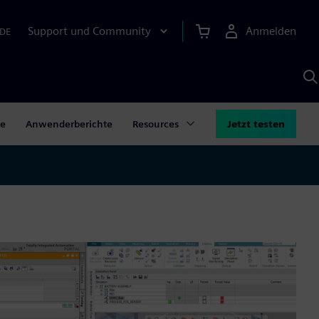
Support und Community
Anmelden
DE
M
S
K
s
te
Anwenderberichte
Resources
Jetzt testen