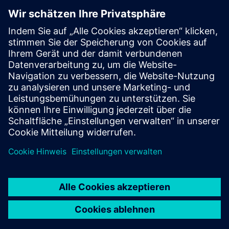
Sunrise Business Connectivity Management Platform (CMP)
Inspirierende IoT-Geschichten und Anwendungsfälle von
Sunrise
Vom Testalarm zur Smart City — die Zukunft mit Kockum
Sonics und intelligenten Sirenen
IoT-Grundlagen, Trends und Praxisbeispiele im Sunrise IoT-
Whitepaper
Voraussetzungen