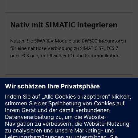
Nativ mit SIMATIC integrieren
Nutzen Sie SIWAREX-Module und BW500-Integratoren
für eine nahtlose Verbindung zu SIMATIC S7, PCS 7
oder PCS neo, mit flexibler I/O und Kommunikation.
Aufrechterhaltung der Hygiene
bei anspruchsvollen Prozessen
Wählen Sie FDA-konforme Riemen und
Edelstahlkonstruktionen für häufiges Reinigen und
zuverlässigen Betrieb in Lebensmitteln und ähnlichen
Umgebungen.