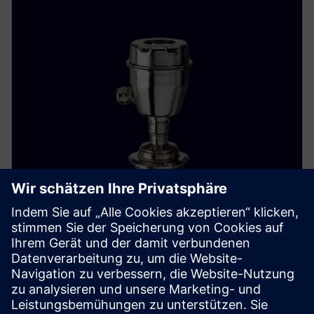
SITRANS P300
The SITRANS P300 delivers accurate, stable pressure
measurements for hygienic food, beverage and
pharmaceutical applications.