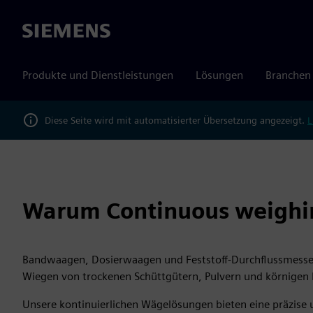
Siemens
Produkte und Dienstleistungen
Lösungen
Branchen
Diese Seite wird mit automatisierter Übersetzung angezeigt.
L
Warum Continuous weighi
Bandwaagen, Dosierwaagen und Feststoff-Durchflussmesser 
Wiegen von trockenen Schüttgütern, Pulvern und körnigen 
Unsere kontinuierlichen Wägelösungen bieten eine präzise 