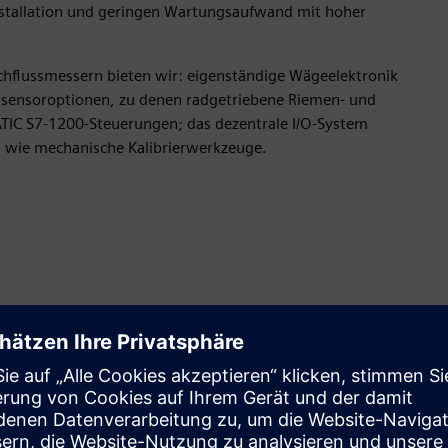
nstallation und geringen Wartungsaufwand mit hoher
hflussmessern bieten wir: eigenständige Wägeelektronik
ssensoroptionen, zu denen radgetriebene Riemen- und
TIC S7-1200-Steuerungen; das dezentrale I/O-System
n wie mechanische Kalibrierwerkzeuge.
Kontrollieren Sie den Materialfluss
Siemens-Dosierwaagen optimieren Ihre Produktion,
indem sie kontinuierlich die Last auf dem Band und die
Geschwindigkeit des Riemens messen, um die aktuelle