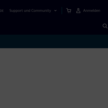
Support und Community
Anmelden
DE
M
S
K
s