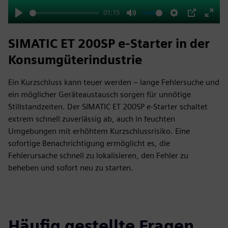
01:15
Play
Mute
Settings
PIP
Enter
fulls
SIMATIC ET 200SP e‑Starter in der
Konsumgüterindustrie
Ein Kurzschluss kann teuer werden – lange Fehlersuche und
ein möglicher Geräteaustausch sorgen für unnötige
Stillstandzeiten. Der SIMATIC ET 200SP e-Starter schaltet
extrem schnell zuverlässig ab, auch in feuchten
Umgebungen mit erhöhtem Kurzschlussrisiko. Eine
sofortige Benachrichtigung ermöglicht es, die
Fehlerursache schnell zu lokalisieren, den Fehler zu
beheben und sofort neu zu starten.
Häufig gestellte Fragen