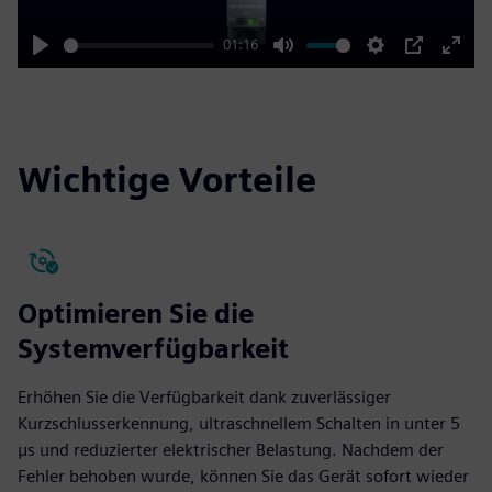
01:16
Play
Mute
Settings
PIP
Enter
fulls
Wichtige Vorteile
Optimieren Sie die
Systemverfügbarkeit
Erhöhen Sie die Verfügbarkeit dank zuverlässiger
Kurzschlusserkennung, ultraschnellem Schalten in unter 5
μs und reduzierter elektrischer Belastung. Nachdem der
Fehler behoben wurde, können Sie das Gerät sofort wieder