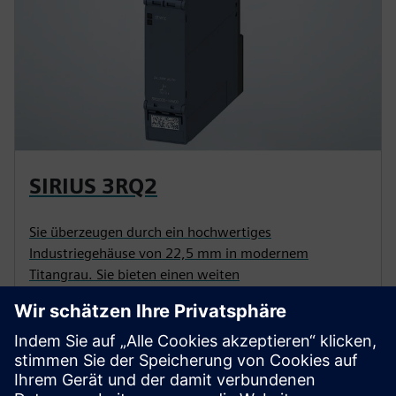
SIRIUS 3RQ2
Sie überzeugen durch ein hochwertiges
Industriegehäuse von 22,5 mm in modernem
Titangrau. Sie bieten einen weiten
Versorgungsspannungsbereich von 24 bis 240 V
AC/DC für den weltweiten Einsatz.