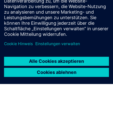
SIRIUS 3RQ4
SIRIUS 3RQ4 bietet drei Versionen: integriertes Relais
(ATEX-zertifiziert, optionale Goldkontakte), steckbare
Relais (schneller Austausch) und Halbleiterausgang
(schnell, lange Lebensdauer). Beinhaltet
Verbindungskämme, Isolationsplatten und Ausweis.