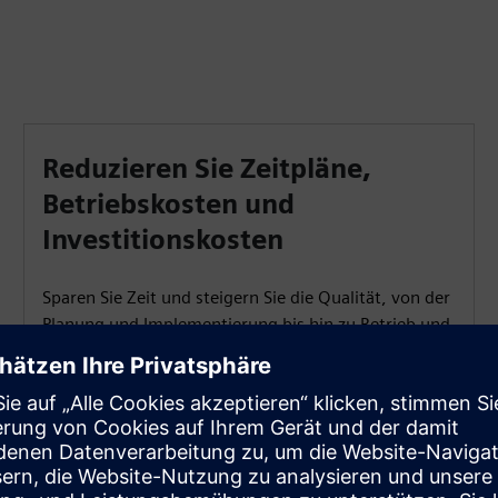
Reduzieren Sie Zeitpläne,
Betriebskosten und
Investitionskosten
Sparen Sie Zeit und steigern Sie die Qualität, von der
Planung und Implementierung bis hin zu Betrieb und
Wartung. Minimieren Sie die Betriebskosten durch
kürzere Ausfälle und höhere Verfügbarkeit und
reduzieren Sie die Investitionen in Testgeräte.