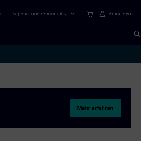
Support und Community
Anmelden
DE
M
S
K
s
Mehr erfahren