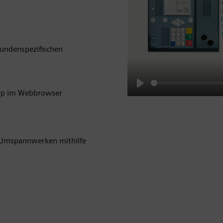
kundenspezifischen
top im Webbrowser
Play
n Umspannwerken mithilfe