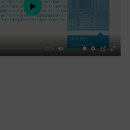
Play
03:10
Mute
Settings
PIP
Enter
fullscre