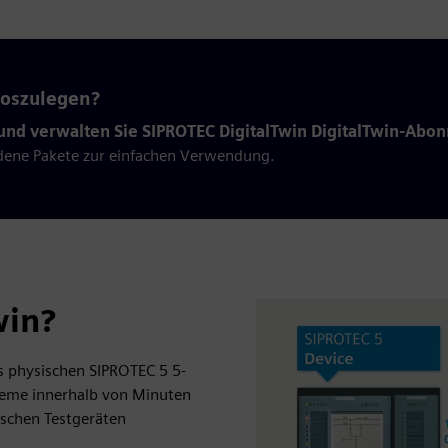
loszulegen?
und verwalten Sie SIPROTEC DigitalTwin DigitalTwin-Abo
dene Pakete zur einfachen Verwendung.
win?
es physischen SIPROTEC 5 5-
steme innerhalb von Minuten
ischen Testgeräten