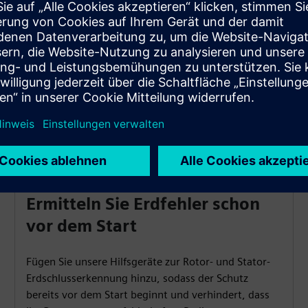
vertrauenswürdige Betriebsumgebung.
Ermitteln Sie Erdfehler schon
vor dem Start
Fügen Sie unsere Hilfsgeräte zur Rotor- und Stator-
Erdschlusserkennung hinzu, sodass der Schutz
bereits vor dem Start beginnt und verhindert, dass