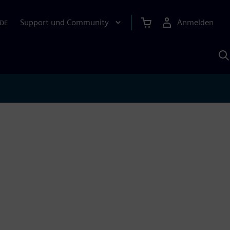
Support und Community
Anmelden
DE
M
S
K
s