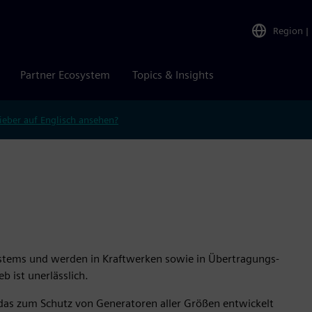
Region
|
Partner Ecosystem
Topics & Insights
ieber auf Englisch ansehen?
ystems und werden in Kraftwerken sowie in Übertragungs-
b ist unerlässlich.
as zum Schutz von Generatoren aller Größen entwickelt