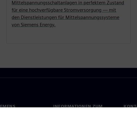
Mittelspannungsschaltanlagen in perfektem Zustand
für eine hochverfügbare Stromversorgung — mit
den Dienstleistungen für Mittelspannungssysteme
von Siemens Energy.
IEMENS
INFORMATIONEN ZUM
KONT
UNTERNEHMEN
s
Konta
Unternehmen
ehmensführung
Stand