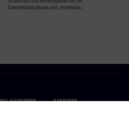
Schulungs- und Beratungspartner für
Energieübertragung und -verteilung.
AKT AUFNEHMEN
KARRIEREN
kt
Jobs und Karrieren
orte weltweit
Offene Stellen