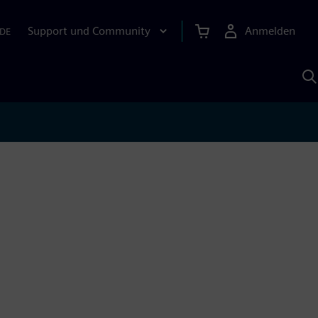
Support und Community
Anmelden
DE
M
S
K
s