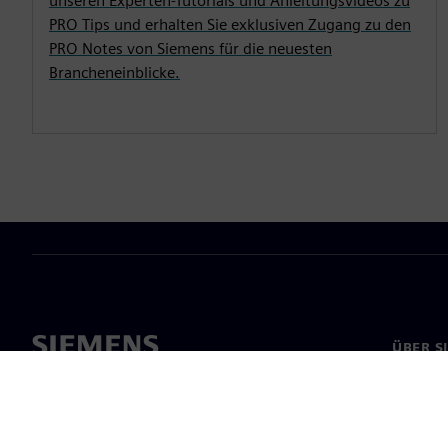
unseren Experten-Tutorials und Anleitungsvideos zu
PRO Tips und erhalten Sie exklusiven Zugang zu den
PRO Notes von Siemens für die neuesten
Brancheneinblicke.
ÜBER S
Über un
Untern