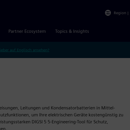
Region
|
Partner Ecosystem
Topics & Insights
ieber auf Englisch ansehen?
eisungen, Leitungen und Kondensatorbatterien in Mittel-
utzfunktionen, um Ihre elektrischen Geräte kostengünstig zu
eistungsstarken DIGSI 5 5-Engineering-Tool für Schutz,
gen.