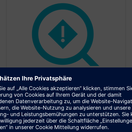
Erkennung von Bodenfehlern
Ermitteln Sie Erdfehler in kompensierten oder
isolierten Stromversorgungssystemen, verwenden
Sie die automatische Blockierung statischer
Messfunktionen, um zeitweilige Erdschlüsse zu
erkennen, oder verwenden Sie die
Impulserkennungsmethode für die