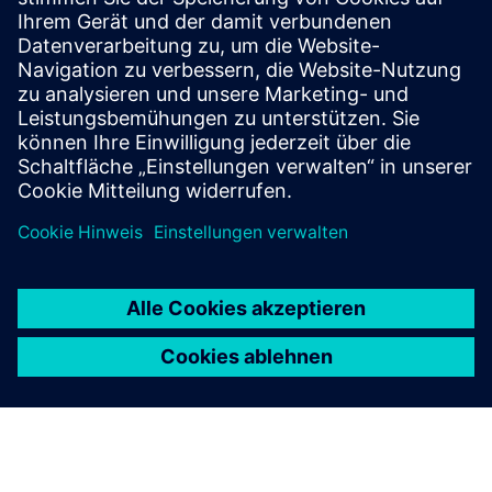
Ausschreibungsspezifikationen
Ihr Portal
IO-Box SIPROTEC 6MD84 auf SiePortal