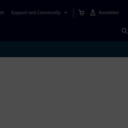
Support und Community
Anmelden
DE
M
S
K
s