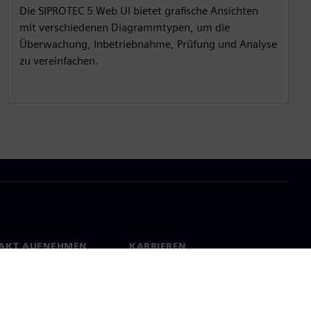
Die SIPROTEC 5 Web UI bietet grafische Ansichten
mit verschiedenen Diagrammtypen, um die
Überwachung, Inbetriebnahme, Prüfung und Analyse
zu vereinfachen.
AKT AUFNEHMEN
KARRIEREN
kt
Jobs und Karrieren
orte weltweit
Offene Stellen