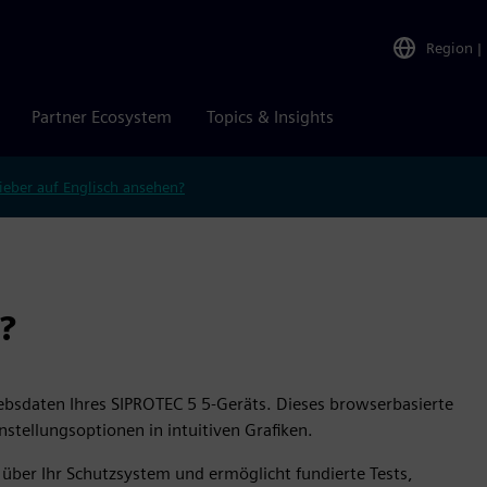
Region
|
Partner Ecosystem
Topics & Insights
ieber auf Englisch ansehen?
?
riebsdaten Ihres SIPROTEC 5 5-Geräts. Dieses browserbasierte
nstellungsoptionen in intuitiven Grafiken.
über Ihr Schutzsystem und ermöglicht fundierte Tests,