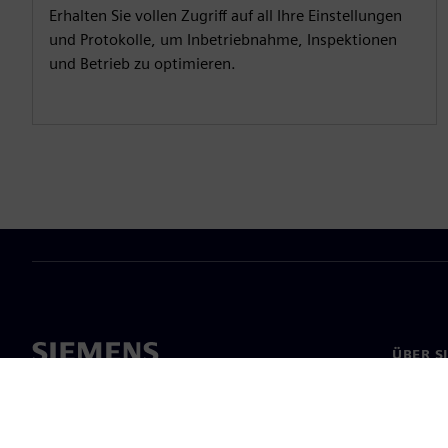
Erhalten Sie vollen Zugriff auf all Ihre Einstellungen
und Protokolle, um Inbetriebnahme, Inspektionen
und Betrieb zu optimieren.
ÜBER S
Über un
Untern