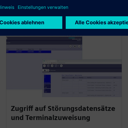
Zugriff auf Störungsdatensätze
und Terminalzuweisung