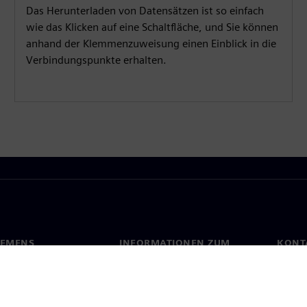
Das Herunterladen von Datensätzen ist so einfach
wie das Klicken auf eine Schaltfläche, und Sie können
anhand der Klemmenzuweisung einen Einblick in die
Verbindungspunkte erhalten.
IEMENS
INFORMATIONEN ZUM
KONT
UNTERNEHMEN
s
Konta
Unternehmen
ehmensführung
Stand