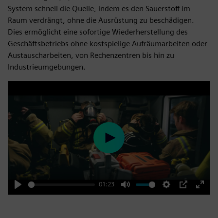
System schnell die Quelle, indem es den Sauerstoff im
Raum verdrängt, ohne die Ausrüstung zu beschädigen.
Dies ermöglicht eine sofortige Wiederherstellung des
Geschäftsbetriebs ohne kostspielige Aufräumarbeiten oder
Austauscharbeiten, von Rechenzentren bis hin zu
Industrieumgebungen.
Play
01:23
Play
Mute
Settings
PIP
Enter
fulls