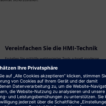
Vereinfachen Sie die HMI-Technik
Erstellen Sie mithilfe webbasierter Tools schnell moderne
Visualisierungen und stellen Sie Apps zentral bereit, um
einen konsistenten Betrieb zu gewährleisten.