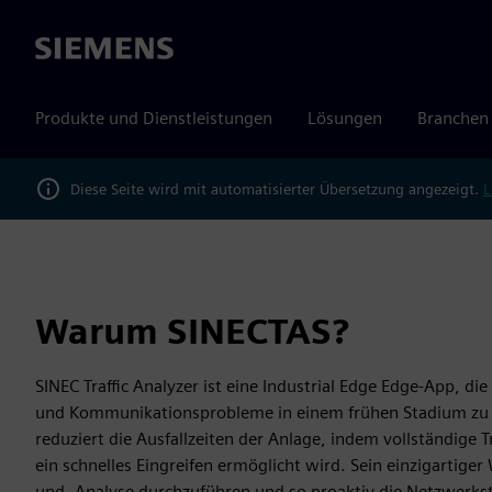
Siemens
Produkte und Dienstleistungen
Lösungen
Branchen
Diese Seite wird mit automatisierter Übersetzung angezeigt.
L
Warum SINECTAS?
SINEC Traffic Analyzer ist eine Industrial Edge Edge-App,
und Kommunikationsprobleme in einem frühen Stadium zu e
reduziert die Ausfallzeiten der Anlage, indem vollständige
ein schnelles Eingreifen ermöglicht wird. Sein einzigartiger 
und -Analyse durchzuführen und so proaktiv die Netzwerksta