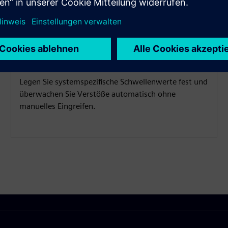
Alarme flexibel konfigurieren
Legen Sie systemspezifische Schwellenwerte fest und
überwachen Sie Verstöße automatisch ohne
manuelles Eingreifen.