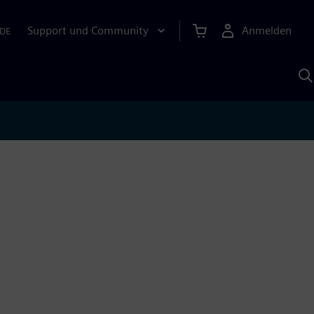
Support und Community
Anmelden
DE
M
S
K
s