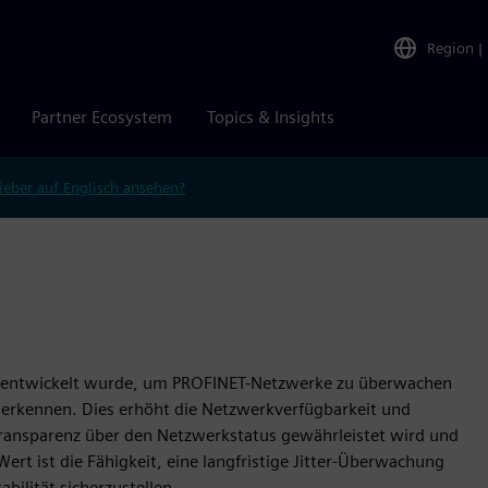
Region
|
Partner Ecosystem
Topics & Insights
ieber auf Englisch ansehen?
 die entwickelt wurde, um PROFINET-Netzwerke zu überwachen
rkennen. Dies erhöht die Netzwerkverfügbarkeit und
 Transparenz über den Netzwerkstatus gewährleistet wird und
Wert ist die Fähigkeit, eine langfristige Jitter-Überwachung
bilität sicherzustellen.