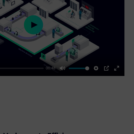
Play
00:48
Mute
Settings
PIP
Enter
fullscre