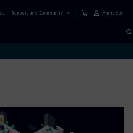
Support und Community
Anmelden
DE
M
S
K
s