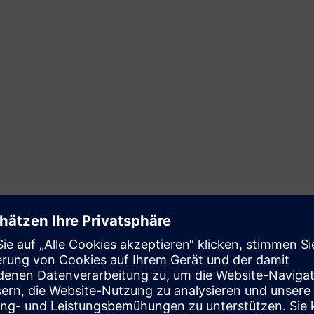
üft Ihre OT- und IT/OT-
orderungen und
stellungen und hebt
ichte helfen Ihnen,