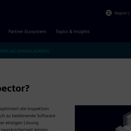
Region
|
Partner Ecosystem
Topics & Insights
ieber auf Englisch ansehen?
pector?
 optimiert die Inspektion
fach zu bedienende Software
iner einzigen Lösung
zwerksicherheit leisten.