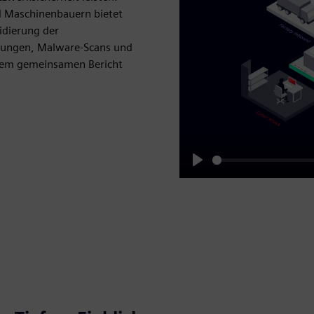
nd Maschinenbauern bietet
idierung der
üfungen, Malware-Scans und
inem gemeinsamen Bericht
Play