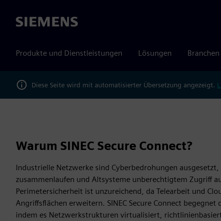
Siemens
Produkte und Dienstleistungen
Lösungen
Branchen
Diese Seite wird mit automatisierter Übersetzung angezeigt.
L
Warum SINEC Secure Connect?
Industrielle Netzwerke sind Cyberbedrohungen ausgesetzt,
zusammenlaufen und Altsysteme unberechtigtem Zugriff a
Perimetersicherheit ist unzureichend, da Telearbeit und Clo
Angriffsflächen erweitern. SINEC Secure Connect begegnet
indem es Netzwerkstrukturen virtualisiert, richtlinienbasier