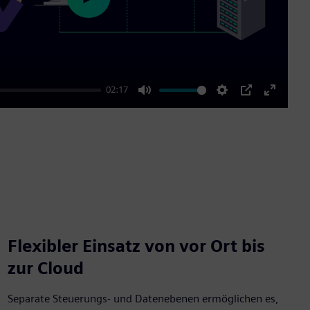
Play
02:17
Mute
Settings
PIP
Enter
fullscre
Flexibler Einsatz von vor Ort bis
zur Cloud
Separate Steuerungs- und Datenebenen ermöglichen es,