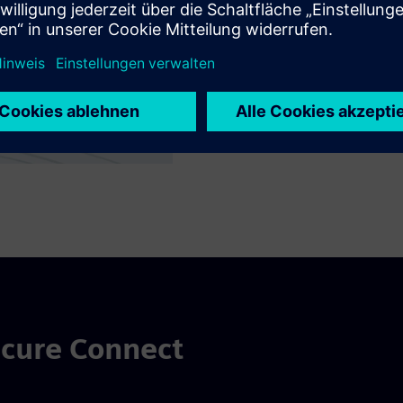
Implementiert Zero-Trust-Pr
Zugriffsanfrage kontinuier
gewährleistet und die OT-I
ecure Connect