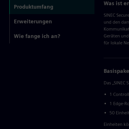
Was ist e
Produktumfang
SINEC Secure
Erweiterungen
und den dami
Kommunikati
Wie fange ich an?
Geräten und 
für lokale N
Basispake
Das „SINEC S
1 Control
1 Edge-R
50 Einhei
Einheiten kö