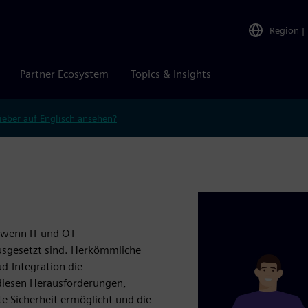
Region
|
Partner Ecosystem
Topics & Insights
ieber auf Englisch ansehen?
 wenn IT und OT
usgesetzt sind. Herkömmliche
ud-Integration die
 diesen Herausforderungen,
te Sicherheit ermöglicht und die