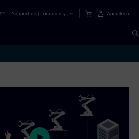
Support und Community
Anmelden
DE
M
S
K
s