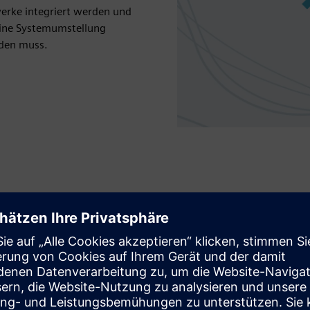
werke integriert werden und
 eine Systemumstellung
rden muss.
Policy-basiertes
Identitätsmana