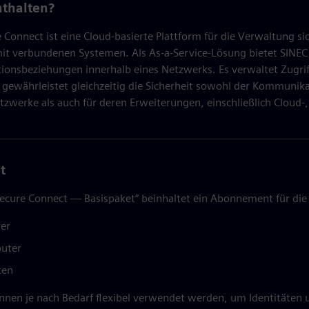
nthalten?
 Connect ist eine Cloud-basierte Plattform für die Verwaltung
t verbundenen Systemen. Als As-a-Service-Lösung bietet SINEC S
onsbeziehungen innerhalb eines Netzwerks. Es verwaltet Zugri
gewährleistet gleichzeitig die Sicherheit sowohl der Kommunika
etzwerke als auch für deren Erweiterungen, einschließlich Clou
t
ecure Connect — Basispaket“ beinhaltet ein Abonnement für die
ler
outer
ten
nnen je nach Bedarf flexibel verwendet werden, um Identitäten 