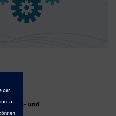
 Zugriffs- und
gement