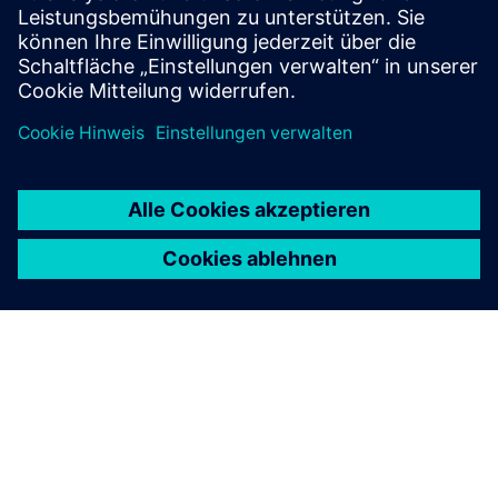
Security
Um Anlagen, Systeme, Maschinen und Netzwerke vor
Cyberbedrohungen zu schützen, ist es notwendig, ein
ganzheitliches, hochmodernes industrielles
Sicherheitskonzept zu implementieren — und
kontinuierlich aufrechtzuerhalten. Die Produkte und
Lösungen von Siemens sind nur ein Element eines solchen
Konzepts. Weitere Informationen über industrielle
Sicherheit finden Sie unter.
Mehr erfahren