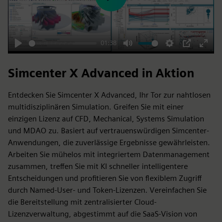
Play
01:38
Play
Mute
Settings
PIP
Enter
fulls
Simcenter X Advanced in Aktion
Entdecken Sie Simcenter X Advanced, Ihr Tor zur nahtlosen
multidisziplinären Simulation. Greifen Sie mit einer
einzigen Lizenz auf CFD, Mechanical, Systems Simulation
und MDAO zu. Basiert auf vertrauenswürdigen Simcenter-
Anwendungen, die zuverlässige Ergebnisse gewährleisten.
Arbeiten Sie mühelos mit integriertem Datenmanagement
zusammen, treffen Sie mit KI schneller intelligentere
Entscheidungen und profitieren Sie von flexiblem Zugriff
durch Named-User- und Token-Lizenzen. Vereinfachen Sie
die Bereitstellung mit zentralisierter Cloud-
Lizenzverwaltung, abgestimmt auf die SaaS-Vision von