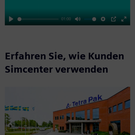
01:00
Play
Mute
Settings
PIP
Enter
fulls
Erfahren Sie, wie Kunden
Simcenter verwenden