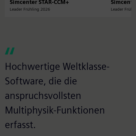
Simcenter STAR-CCM+
Simcente
Leader Frühling 2026
Leader Frühl
Hochwertige Weltklasse-
E
Software, die die
e
anspruchsvollsten
S
Multiphysik-Funktionen
So
erfasst.