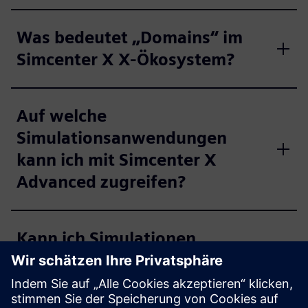
Was bedeutet „Domains“ im
Simcenter X X-Ökosystem?
Auf welche
Simulationsanwendungen
kann ich mit Simcenter X
Advanced zugreifen?
Kann ich Simulationen
ausführen, ohne Software
lokal zu installieren?