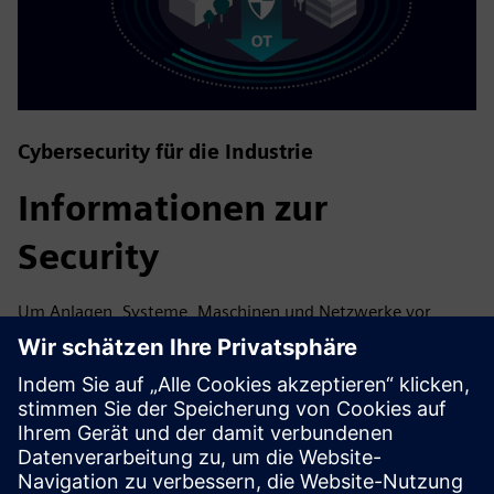
Cybersecurity für die Industrie
Informationen zur
Security
Um Anlagen, Systeme, Maschinen und Netzwerke vor
Cyberbedrohungen zu schützen, ist es notwendig, ein
ganzheitliches, hochmodernes industrielles
Sicherheitskonzept zu implementieren — und
kontinuierlich aufrechtzuerhalten. Die Produkte und
Lösungen von Siemens sind nur ein Element eines solchen
Konzepts. Weitere Informationen über industrielle