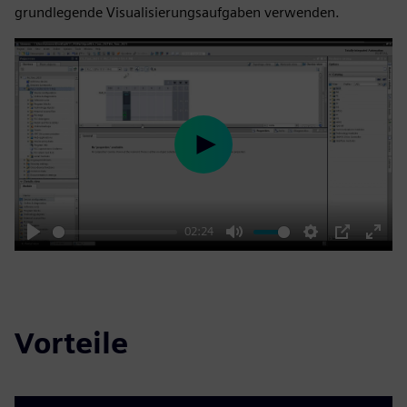
grundlegende Visualisierungsaufgaben verwenden.
Play
02:24
Play
Mute
Settings
PIP
Enter
fulls
Vorteile