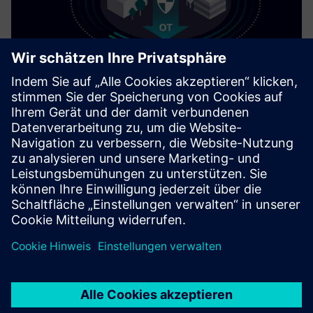
Cybersecurity für die Industrie
Informationen zur
Security
Um Anlagen, Systeme, Maschinen und Netzwerke vor
Cyberbedrohungen zu schützen, ist es notwendig, ein
ganzheitliches, hochmodernes industrielles
Sicherheitskonzept zu implementieren — und
kontinuierlich aufrechtzuerhalten. Die Produkte und
Lösungen von Siemens sind nur ein Element eines solchen
Konzepts. Weitere Informationen über industrielle