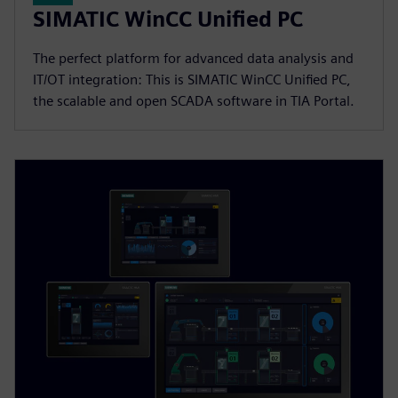
SIMATIC WinCC Unified PC
The perfect platform for advanced data analysis and
IT/OT integration: This is SIMATIC WinCC Unified PC,
the scalable and open SCADA software in TIA Portal.