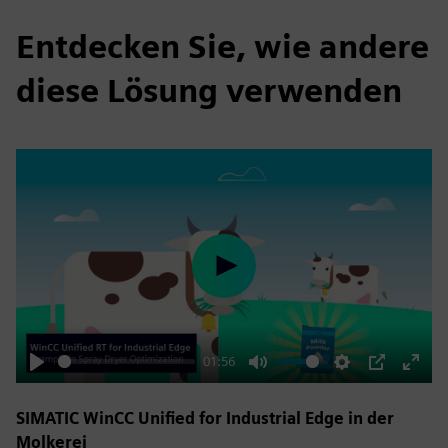
Entdecken Sie, wie andere
diese Lösung verwenden
Play
01:56
Play
Mute
Settings
PIP
Enter
fulls
SIMATIC WinCC Unified for Industrial Edge in der
Molkerei