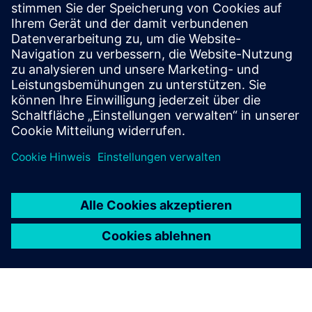
Ressourcen
Referenz: Niederländischer Themenpark Toverland
Voraussetzungen
Keine