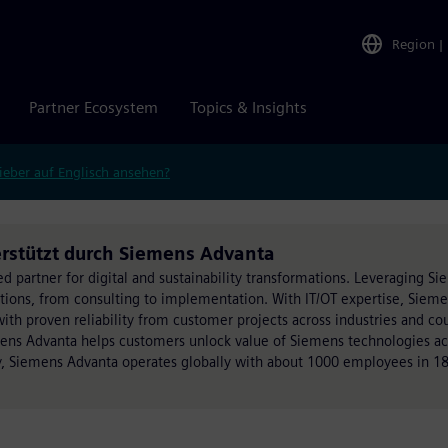
Region
|
Partner Ecosystem
Topics & Insights
ieber auf Englisch ansehen?
erstützt durch Siemens Advanta
ed partner for digital and sustainability transformations. Leveraging S
utions, from consulting to implementation. With IT/OT expertise, Siem
h proven reliability from customer projects across industries and cou
mens Advanta helps customers unlock value of Siemens technologies acr
, Siemens Advanta operates globally with about 1000 employees in 18