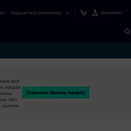
Support und Community
Anmelden
DE
M
S
K
s
iemens tech
ens Advanta
Entdecken Siemens Advanta
ntries.
oss their
 countries