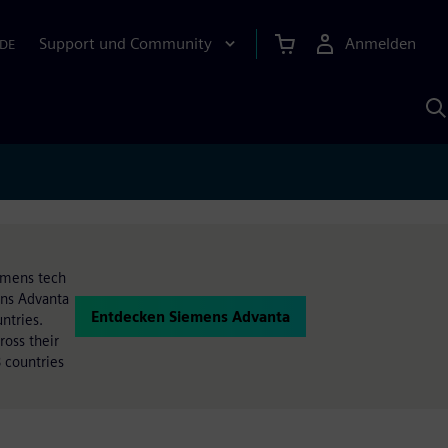
Support und Community
Anmelden
DE
M
S
K
s
iemens tech
ens Advanta
Entdecken Siemens Advanta
ntries.
oss their
 countries