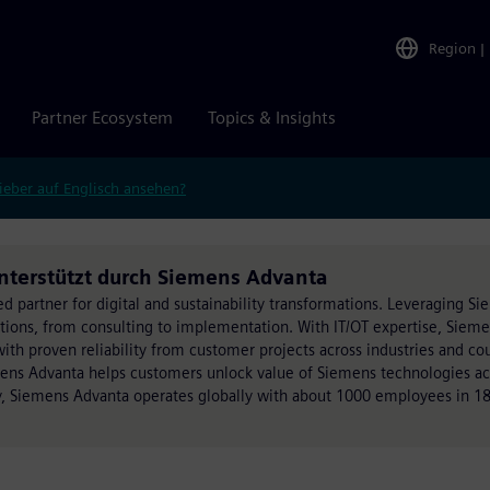
Region
|
Partner Ecosystem
Topics & Insights
ieber auf Englisch ansehen?
unterstützt durch Siemens Advanta
ed partner for digital and sustainability transformations. Leveraging S
utions, from consulting to implementation. With IT/OT expertise, Siem
h proven reliability from customer projects across industries and cou
mens Advanta helps customers unlock value of Siemens technologies acr
, Siemens Advanta operates globally with about 1000 employees in 18