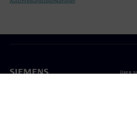
Ausschreibungsspezifikationen
ÜBER S
Über un
Untern
News & 