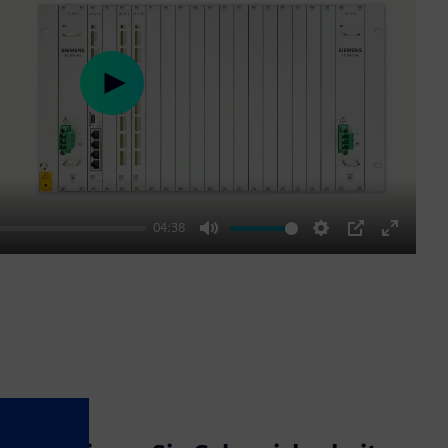
Play
04:38
Mute
Settings
PIP
Enter
fullscre