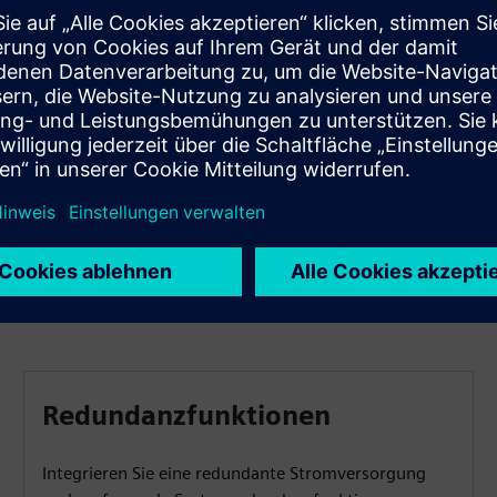
Vereinfachen Sie das Engineering
Optimieren Sie Ihre Engineering-Prozesse mit dem
intuitiven SICAM Device Manager oder der bewährten
SICAM TOOLBOX II Diese Tools erleichtern die
Konfiguration und Diagnose und beschleunigen den
Projektabschluss.
Redundanzfunktionen
Integrieren Sie eine redundante Stromversorgung