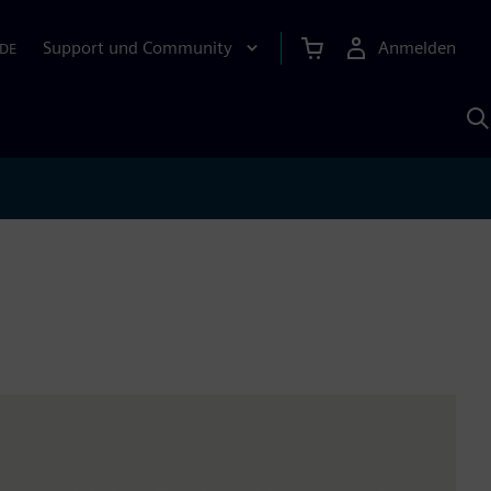
Support und Community
Anmelden
DE
M
S
K
s