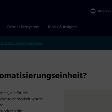
Region
|
Partner Ecosystem
Topics & Insights
ieber auf Englisch ansehen?
omatisierungseinheit?
eit, die für die
iekette entwickelt wurde.
ne
, wodurch die