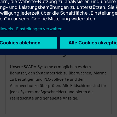
Fernüberwachung
Unsere SCADA-Systeme ermöglichen es dem
Benutzer, den Systembetrieb zu überwachen, Alarme
zu bestätigen und PLC-Sollwerte und den
Alarmverlauf zu überprüfen. Alle Bildschirme sind für
jedes System maßgeschneidert und bieten die
realistischste und genaueste Anzeige.