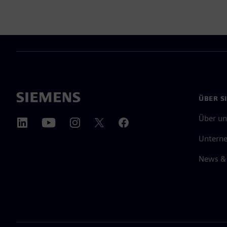
ÜBER S
Über un
Untern
News & 