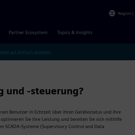
Region
|
Partner Ecosystem
Topics & Insights
ieber auf Englisch ansehen?
 und -steuerung?
n Benutzer in Echtzeit über ihren Gerätestatus und ihre
ptimieren Sie ihre Leistung und bereiten Sie sich mithilfe
den SCADA-Systeme (Supervisory Control and Data