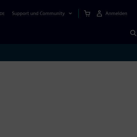
Support und Community
Anmelden
DE
M
S
K
s