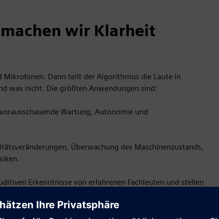
machen wir Klarheit
 Mikrofonen. Dann teilt der Algorithmus die Laute in
 und was nicht. Die größten Anwendungen sind:
it, vorausschauende Wartung, Autonomie und
Qualitätsveränderungen, Überwachung des Maschinenzustands,
siken.
uditiven Erkenntnisse von erfahrenen Fachleuten und stellen
n zukünftige Generationen von Arbeitern und Maschinen