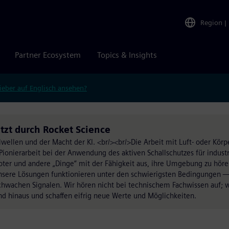
Region
|
Partner Ecosystem
Topics & Insights
ieber auf Englisch ansehen?
tzt durch Rocket Science
lwellen und der Macht der KI. <br/><br/>Die Arbeit mit Luft- oder Körp
n Pionierarbeit bei der Anwendung des aktiven Schallschutzes für indust
boter und andere „Dinge“ mit der Fähigkeit aus, ihre Umgebung zu höre
Unsere Lösungen funktionieren unter den schwierigsten Bedingungen
wachen Signalen. Wir hören nicht bei technischem Fachwissen auf; w
d hinaus und schaffen eifrig neue Werte und Möglichkeiten.