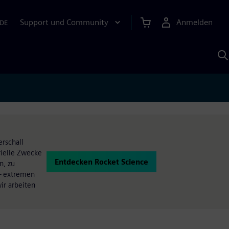
Support und Community
Anmelden
DE
M
S
K
s
erschall
rielle Zwecke
Entdecken Rocket Science
n, zu
 — extremen
ir arbeiten