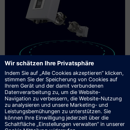
SITRANS TDL
Achieve fast, selective gas measurement with the in-
situ gas analyzer SITRANS TDL for a wide range of
different gases.