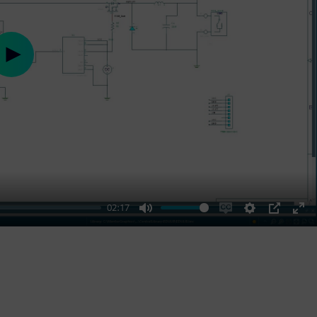
Play
02:17
Mute
Enable
Settings
PIP
Ent
captions
ful