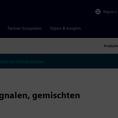
Region
|
Partner Ecosystem
Topics & Insights
Produkt
ieber auf Englisch ansehen?
ignalen, gemischten