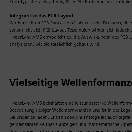
Prototyps des Zielsystems, lösen Sie Probleme und optimiere
Integriert in das PCB-Layout
Wir betrachten PCB-Parasiten oft als kritische Faktoren, di
sonst nicht viel. PCB-Layout-Topologien wirken sich jedoch
HyperLynx AMS ermöglicht es, die Auswirkungen des PCB-Lay
analysieren, wie sie tatsächlich gebaut wird.
Vielseitige Wellenformanz
HyperLynx AMS beinhaltet eine leistungsstarke Wellenform
Bearbeitung riesiger Wellenformdateien und ist in der Lage
Sekunden zu laden. Es kann sowohl analoge als auch digitale
gemeinsamen Zeitbasis anzeigen und mathematische Oper
durchführen. Es kann Zeit- oder Frequenzbereichsdaten alle