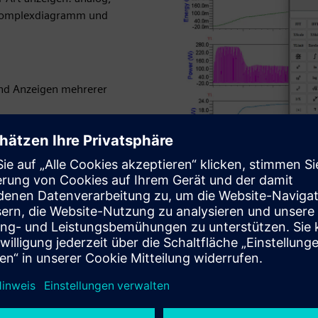
 Komplexdiagramm und
und Anzeigen mehrerer
isse mehrerer
gebung für die Anzeige und
n analogen und Mixed-
nen Sie sie auf.
Signalverarbeitungstools,
omatischer Vergleich der
renden Wellenform.