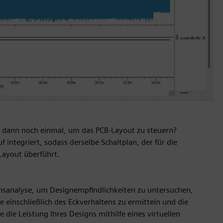
 dann noch einmal, um das PCB-Layout zu steuern?
integriert, sodass derselbe Schaltplan, der für die
Layout überführt.
chsanalyse, um Designempfindlichkeiten zu untersuchen,
einschließlich des Eckverhaltens zu ermitteln und die
e die Leistung Ihres Designs mithilfe eines virtuellen