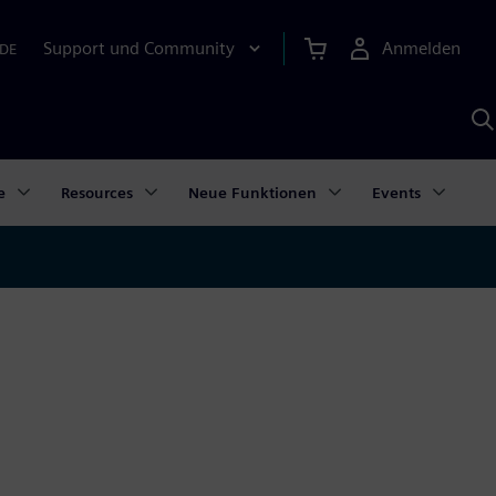
Support und Community
Anmelden
DE
M
S
K
s
e
Resources
Neue Funktionen
Events