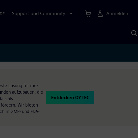
Support und Community
Anmelden
DE
M
S
K
s
ste Lösung für ihre
unden aufzubauen, die
Entdecken OYTEC
als als
fördern. Wir bieten
ich in GMP- und FDA-