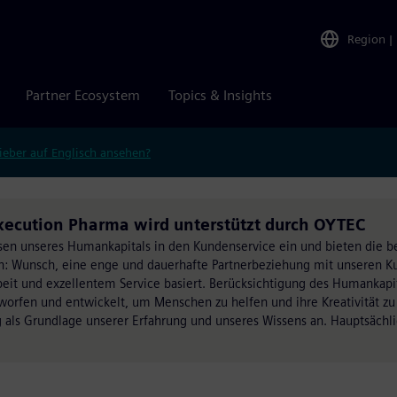
Region
|
Partner Ecosystem
Topics & Insights
ieber auf Englisch ansehen?
Execution Pharma wird unterstützt durch OYTEC
sen unseres Humankapitals in den Kundenservice ein und bieten die be
en: Wunsch, eine enge und dauerhafte Partnerbeziehung mit unseren K
it und exzellentem Service basiert. Berücksichtigung des Humankapit
orfen und entwickelt, um Menschen zu helfen und ihre Kreativität zu 
g als Grundlage unserer Erfahrung und unseres Wissens an. Hauptsächl